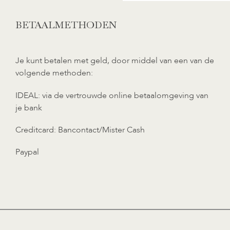
BETAALMETHODEN
Je kunt betalen met geld, door middel van een van de
volgende methoden:
IDEAL: via de vertrouwde online betaalomgeving van
je bank
Creditcard: Bancontact/Mister Cash
Paypal