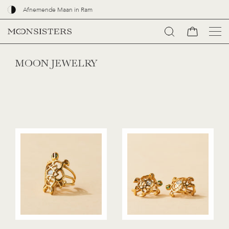
Afnemende Maan in Ram
Ga
naar
MOON JEWELRY
content